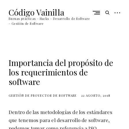
Skip
to
Código Vainilla
open
open
content
sidebar
search
Buenas prácticas – Hacks – Desarrollo de Software
form
– Gestión de Software
Importancia del propósito de
los requerimientos de
software
GESTIÓN DE PROYECTOS DE SOFTWARE
22 AGOSTO, 2018
Dentro de las metodologías de los estándares
que tenemos para el desarrollo de software,
podemos tomar como referencia a ISO