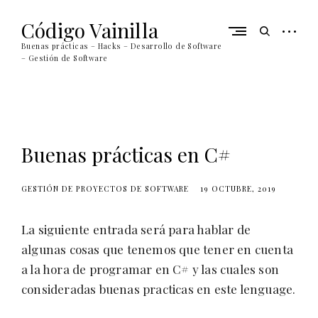
Skip
to
Código Vainilla
open
open
content
sidebar
search
Buenas prácticas – Hacks – Desarrollo de Software
form
– Gestión de Software
Buenas prácticas en C#
GESTIÓN DE PROYECTOS DE SOFTWARE
19 OCTUBRE, 2019
La siguiente entrada será para hablar de
algunas cosas que tenemos que tener en cuenta
a la hora de programar en C# y las cuales son
consideradas buenas practicas en este lenguage.